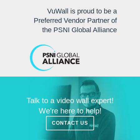
VuWall is proud to be a
Preferred Vendor Partner of
the PSNI Global Alliance
Talk to a video wall expert!
We’re here to help!
CONTACT US