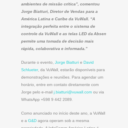
ambientes de missão crítica”, comentou
Jorge Biatturi, Diretor de Vendas para a
América Latina e Caribe da VuWall. “A
integração perfeita entre o sistema de
controle da VuWall e as telas LED da Absen
permite uma tomada de decisão mais
rápida, colaborativa e informada.”
Durante o evento,
Jorge Biatturi
e
David
Schlueter
, da VuWall, estarão disponíveis para
demonstrações e reuniões. Para agendar um
horário, entre em contato diretamente com
Jorge pelo e-mail
j.biatturi@vuwall.com
ou via
WhatsApp +598 9 442 2089.
Como anunciado no início deste ano, a VuWall
e a
G&D
agora operam sob a mesma
propriedade. A InfoComm América Latina é