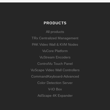
PRODUCTS
All products
TRx Centralized Management
PAK Video Wall & KVM Nodes
VuCore Platform
VuStream Encoders
ControlVu Touch Panel
VuScape Video Wall Controllers
CommandKeyboard-Advanced
Color Detection Server
V-IO Box
AdScape 4K Expander