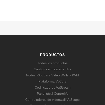
SABER MÁS
PRODUCTOS
Todos los productos
Gestión centralizada TRx
Nodos PAK para Video Walls y KVM
Plataforma VuCore
Codificadores VuStream
Panel táctil ControlVu
Controladores de videowall VuScape