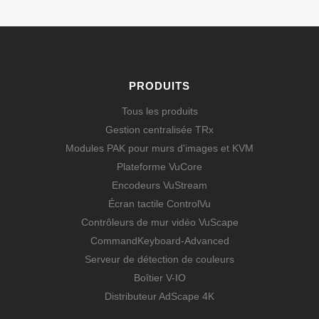
PRODUITS
Tous les produits
Gestion centralisée TRx
Modules PAK pour murs d'images et KVM
Plateforme VuCore
Encodeurs VuStream
Écran tactile ControlVu
Contrôleurs de mur vidéo VuScape
CommandKeyboard-Advanced
Serveur de détection de couleurs
Boîtier V-IO
Distributeur AdScape 4K