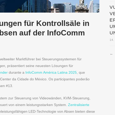
V
V
R
ungen für Kontrollsäle in
M
bsen auf der InfoComm
N
14.
←
weltweiter Marktführer bei Steuerungssystemen für
gen, präsentiert seine neuesten Lösungen für
nder
durante a
InfoComm América Latina 2025
, que
 Center da Cidade do México. Os participantes poderão
sen #13.
s System zur Steuerung von Videowänden, KVM-Steuerung,
euert von einem leistungsstarken System.
Zentralisierte
eistungsfähigen LED-Technologie von Absen bieten diese