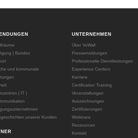
ENDUNGEN
UNTERNEHMEN
llräume
Über VuWall
digung | Bundes
Pressemeldungen
ort
Professionelle Dienstleistungen
iche und kommunale
Experience Centers
htungen
Karriere
heit
Certification Training
zentren | IT |
Veranstaltungen
ommunikation
Auszeichnungen
rgungsunternehmen
Zertifizierungen
sgeschichten unserer Kunden
Webinare
Ressourcen
TNER
Kontakt