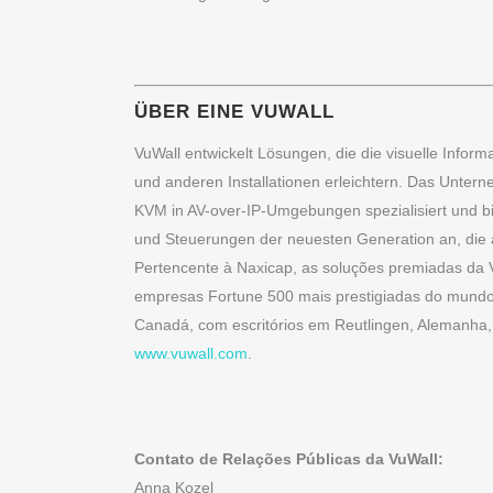
ÜBER EINE VUWALL
VuWall entwickelt Lösungen, die die visuelle Inform
und anderen Installationen erleichtern. Das Unter
KVM in AV-over-IP-Umgebungen spezialisiert und bi
und Steuerungen der neuesten Generation an, die al
Pertencente à Naxicap, as soluções premiadas da 
empresas Fortune 500 mais prestigiadas do mundo
Canadá, com escritórios em Reutlingen, Alemanha, 
www.vuwall.com
.
Contato de Relações Públicas da VuWall:
Anna Kozel