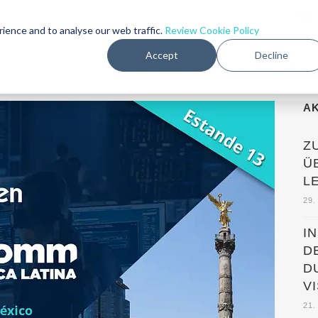
Partner-Portal
-
Unterstützung
｜
rience and to analyse our web traffic.
Review Cookie Policy
Accept
Decline
PRODUKTE
MÄRKTE
KUNDEN
UNTERNE
A
Z
Ü
L
29.
I
D
D
V
21.