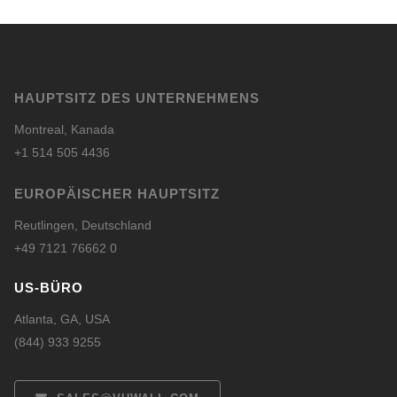
HAUPTSITZ DES UNTERNEHMENS
Montreal, Kanada
+1 514 505 4436
EUROPÄISCHER HAUPTSITZ
Reutlingen, Deutschland
+49 7121 76662 0
US-BÜRO
Atlanta, GA, USA
(844) 933 9255