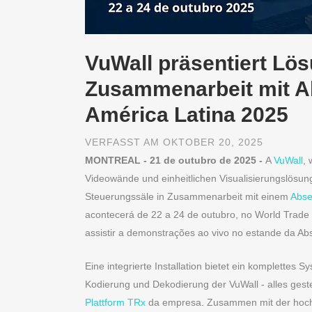
VuWall präsentiert Lös
Zusammenarbeit mit A
América Latina 2025
VERFASST AM OKTOBER 20, 2025
MONTREAL - 21 de outubro de 2025 -
A
VuWall
, 
Videowände und einheitlichen Visualisierungslösun
Steuerungssäle in Zusammenarbeit mit einem
Abse
acontecerá de 22 a 24 de outubro, no World Trade
assistir a demonstrações ao vivo no estande da Ab
Eine integrierte Installation bietet ein komplette
Kodierung und Dekodierung der VuWall - alles gest
Plattform TRx
da empresa. Zusammen mit der hochl