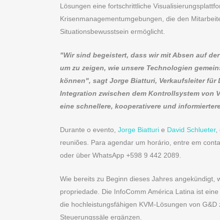
Lösungen eine fortschrittliche Visualisierungsplatt
Krisenmanagementumgebungen, die den Mitarbeitern
Situationsbewusstsein ermöglicht.
"Wir sind begeistert, dass wir mit Absen auf 
um zu zeigen, wie unsere Technologien gemei
können", sagt Jorge Biatturi, Verkaufsleiter für
Integration zwischen dem Kontrollsystem von 
eine schnellere, kooperativere und informierte
Durante o evento,
Jorge Biatturi
e
David Schlueter
,
reuniões. Para agendar um horário, entre em cont
oder über WhatsApp +598 9 442 2089.
Wie bereits zu Beginn dieses Jahres angekündigt,
propriedade. Die InfoComm América Latina ist eine
die hochleistungsfähigen KVM-Lösungen von G&D zu
Steuerungssäle ergänzen.