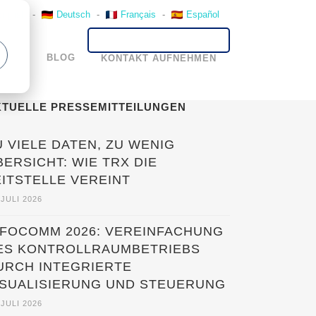
English
-
Deutsch
-
Français
-
Español
HMEN
BLOG
KONTAKT AUFNEHMEN
KTUELLE PRESSEMITTEILUNGEN
U VIELE DATEN, ZU WENIG
BERSICHT: WIE TRX DIE
EITSTELLE VEREINT
 JULI 2026
NFOCOMM 2026: VEREINFACHUNG
ES KONTROLLRAUMBETRIEBS
URCH INTEGRIERTE
ISUALISIERUNG UND STEUERUNG
 JULI 2026