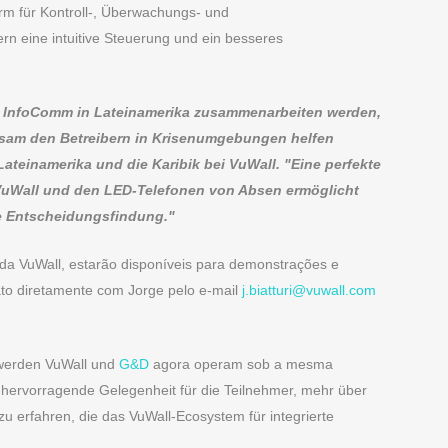
form für Kontroll-, Überwachungs- und
 eine intuitive Steuerung und ein besseres
der InfoComm in Lateinamerika zusammenarbeiten werden,
nsam den Betreibern in Krisenumgebungen helfen
 Lateinamerika und die Karibik bei VuWall. "Eine perfekte
VuWall und den LED-Telefonen von Absen ermöglicht
re Entscheidungsfindung."
 da VuWall, estarão disponíveis para demonstrações e
ato diretamente com Jorge pelo e-mail
j.biatturi@vuwall.com
 werden VuWall und
G&D
agora operam sob a mesma
 hervorragende Gelegenheit für die Teilnehmer, mehr über
 erfahren, die das VuWall-Ecosystem für integrierte