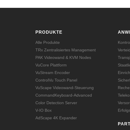
PRODUKTE
ANW
Alle Produkte
Kontro
TRx Zentralisiertes Management
Vertei
PAK Videowand & KVM Nodes
Transp
VuCore Plattform
Staatl
VuStream Encoder
Einric
ControlVu Touch Panel
Sicher
VuScape Videowand-Steuerung
Rechen
CommandKeyboard-Advanced
Telek
Color Detection Server
Verso
V-IO Box
Erfolg
AdScape 4K Expander
PAR