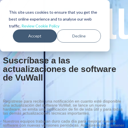
This site uses cookies to ensure that you get the
best online experience and to analyse our web
traffic.
Review Cookie Policy
Accept
Decline
Suscríbase a las
actualizaciones de software
de VuWall
Regístrese para recibir una notificación en cuanto esté disponible
una actualización del software VuWall, se lance un nuevo
hardware, se emita una notificación de fin de vida útil y para todas
las demás actualizaciones técnicas importantes.
Nuestros equipos trabajan duro cada día para mejorar nuestro
software con nuevas versiones periódicas. Asegúrese de mantener