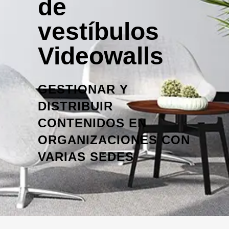
de
vestíbulos
Videowalls
GESTIONAR Y
DISTRIBUIR
CONTENIDOS EN
ORGANIZACIONES CON
VARIAS SEDES