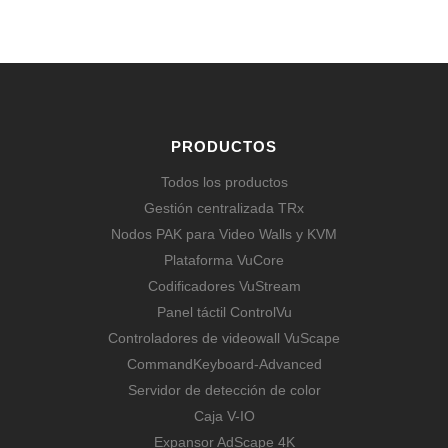
PRODUCTOS
Todos los productos
Gestión centralizada TRx
Nodos PAK para Video Walls y KVM
Plataforma VuCore
Codificadores VuStream
Panel táctil ControlVu
Controladores de videowall VuScape
CommandKeyboard-Advanced
Servidor de detección de color
Caja V-IO
Expansor AdScape 4K