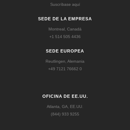
Suscríbase aquí
SEDE DE LA EMPRESA
Montreal, Canadá
+1 514 505 4436
SEDE EUROPEA
Reutlingen, Alemania
+49 7121 76662 0
OFICINA DE EE.UU.
Atlanta, GA, EE.UU.
(844) 933 9255