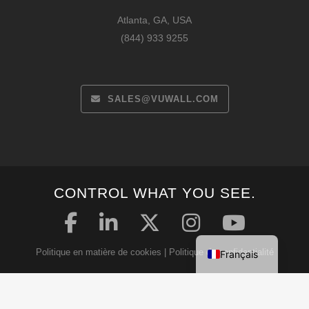
Atlanta, GA, USA
(844) 933 9255
SALES@VUWALL.COM
Español
CONTROL WHAT YOU SEE.
Deutsch
English
Politique en matière de cookies
|
Politique de confidentialité
Français
Déclaration de sécurité
|
Conditions générales d'utilisation
Copyright © 2026 VuWall Technology Inc.