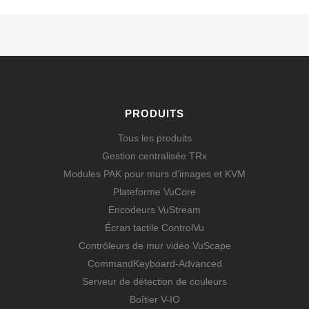
PRODUITS
Tous les produits
Gestion centralisée TRx
Modules PAK pour murs d'images et KVM
Plateforme VuCore
Encodeurs VuStream
Écran tactile ControlVu
Contrôleurs de mur vidéo VuScape
CommandKeyboard-Advanced
Serveur de détection de couleurs
Boîtier V-IO