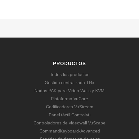
PRODUCTOS
Todos los productos
Gestión centralizada TRx
Nodos PAK para Video Walls y KVM
Plataforma VuCore
Codificadores VuStream
Panel táctil ControlVu
Controladores de videowall VuScape
CommandKeyboard-Advanced