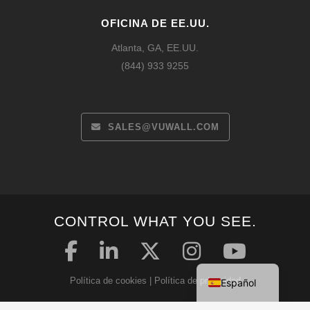
OFICINA DE EE.UU.
Atlanta, GA, EE.UU.
(844) 933 9255
SALES@VUWALL.COM
Français
CONTROL WHAT YOU SEE.
Deutsch
English
Política de cookies
|
Política de privacidad
Español
Declaración de seguridad
|
Condiciones generales