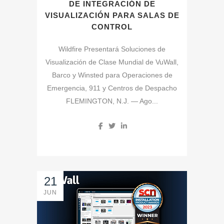
DE INTEGRACIÓN DE
VISUALIZACIÓN PARA SALAS DE
CONTROL
Wildfire Presentará Soluciones de
Visualización de Clase Mundial de VuWall,
Barco y Winsted para Operaciones de
Emergencia, 911 y Centros de Despacho
FLEMINGTON, N.J. — Ago...
21
JUN