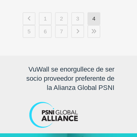
1
2
3
4
5
6
7
VuWall se enorgullece de ser
socio proveedor preferente de
la Alianza Global PSNI