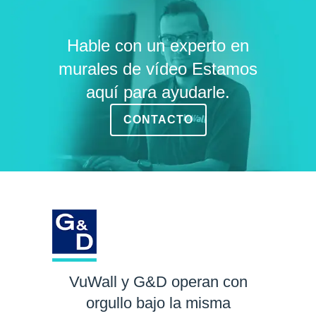
Hable con un experto en
murales de vídeo Estamos
aquí para ayudarle.
CONTACTO
VuWall y G&D operan con
orgullo bajo la misma