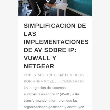
SIMPLIFICACIÓN DE
LAS
IMPLEMENTACIONES
DE AV SOBRE IP:
VUWALL Y
NETGEAR
PUBLICADO EN 12:33H
EN
BLOG
POR
ANNA KOZEL
COMPARTIR
La integración de sistemas
audiovisuales sobre IP (AVoIP) está
transformando la forma en que las
organizaciones gestionan y distribuyen