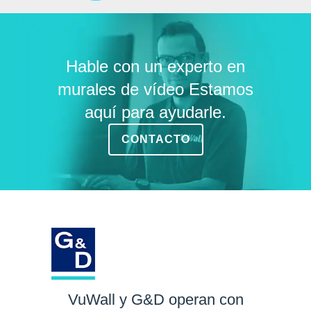
Hable con un experto en
murales de vídeo Estamos
aquí para ayudarle.
CONTACTO
VuWall y G&D operan con