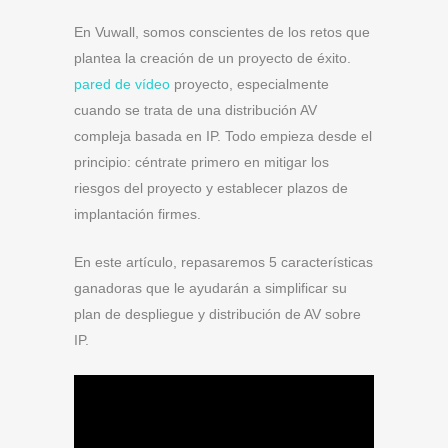
En Vuwall, somos conscientes de los retos que
plantea la creación de un proyecto de éxito.
pared de vídeo
proyecto, especialmente
cuando se trata de una distribución AV
compleja basada en IP. Todo empieza desde el
principio: céntrate primero en mitigar los
riesgos del proyecto y establecer plazos de
implantación firmes.
En este artículo, repasaremos 5 características
ganadoras que le ayudarán a simplificar su
plan de despliegue y distribución de AV sobre
IP.