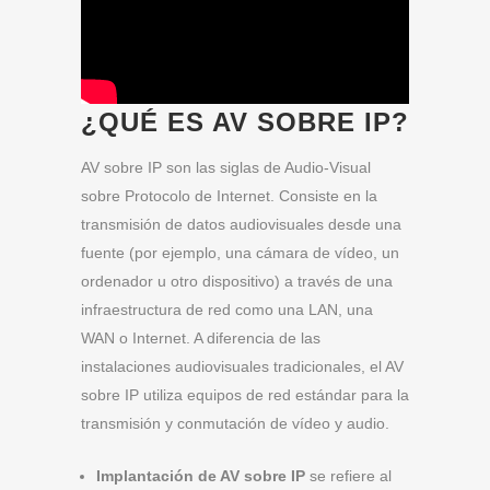
¿QUÉ ES AV SOBRE IP?
AV sobre IP son las siglas de Audio-Visual
sobre Protocolo de Internet. Consiste en la
transmisión de datos audiovisuales desde una
fuente (por ejemplo, una cámara de vídeo, un
ordenador u otro dispositivo) a través de una
infraestructura de red como una LAN, una
WAN o Internet. A diferencia de las
instalaciones audiovisuales tradicionales, el AV
sobre IP utiliza equipos de red estándar para la
transmisión y conmutación de vídeo y audio.
Implantación de AV sobre IP
se refiere al