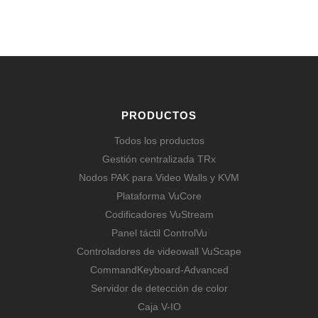
SABER MÁS
PRODUCTOS
Todos los productos
Gestión centralizada TRx
Nodos PAK para Video Walls y KVM
Plataforma VuCore
Codificadores VuStream
Panel táctil ControlVu
Controladores de videowall VuScape
CommandKeyboard-Advanced
Servidor de detección de color
Caja V-IO