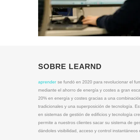
SOBRE LEARND
aprender
se fundó en 2020 para revolucionar el fun
mediante el ahorro de energía y costes a gran esca
20% en energía y costes gracias a una combinació
tradicionales y una superposición de tecnología. E
en sistemas de gestión de edificios y tecnología cr
permite a nuestros clientes sacar su sistema de gest
dándoles visibilidad, acceso y control instantáneos