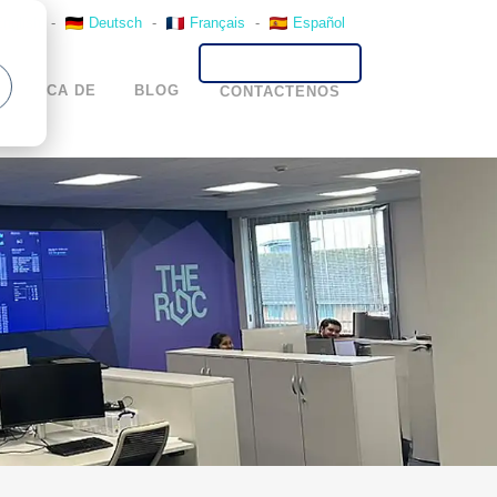
English
-
Deutsch
-
Français
-
Español
ACERCA DE
BLOG
CONTACTENOS