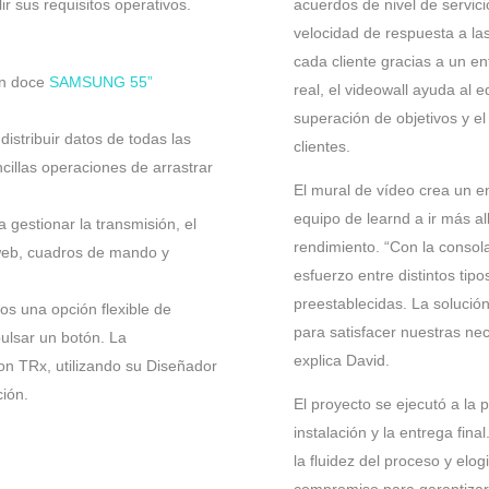
ir sus requisitos operativos.
acuerdos de nivel de servici
velocidad de respuesta a la
cada cliente gracias a un en
on doce
SAMSUNG 55”
real, el videowall ayuda al 
superación de objetivos y el
 distribuir datos de todas las
clientes.
ncillas operaciones de arrastrar
El mural de vídeo crea un 
equipo de learnd a ir más all
a gestionar la transmisión, el
rendimiento. “Con la consola
s web, cuadros de mando y
esfuerzo entre distintos tip
preestablecidas. La solución 
os una opción flexible de
para satisfacer nuestras ne
ulsar un botón. La
explica David.
on TRx, utilizando su Diseñador
ión.
El proyecto se ejecutó a la 
instalación y la entrega fin
la fluidez del proceso y elog