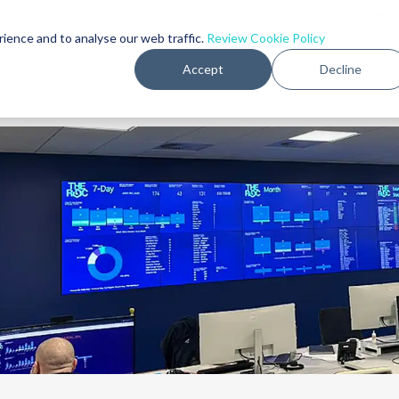
Portal de socios
-
Ayuda
｜
rience and to analyse our web traffic.
Review Cookie Policy
Accept
Decline
PRODUCTOS
MERCADOS
CLIENTES