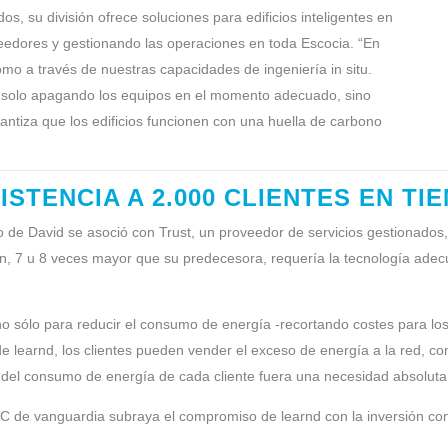
os, su división ofrece soluciones para edificios inteligentes en
veedores y gestionando las operaciones en toda Escocia. “En
como a través de nuestras capacidades de ingeniería in situ.
no solo apagando los equipos en el momento adecuado, sino
antiza que los edificios funcionen con una huella de carbono
ISTENCIA A 2.000 CLIENTES EN TI
 de David se asoció con Trust, un proveedor de servicios gestionado
n, 7 u 8 veces mayor que su predecesora, requería la tecnología adecu
o sólo para reducir el consumo de energía -recortando costes para los
 learnd, los clientes pueden vender el exceso de energía a la red, con
al del consumo de energía de cada cliente fuera una necesidad absoluta
OC de vanguardia subraya el compromiso de learnd con la inversión cont