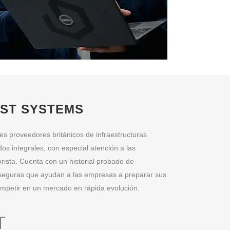
UST SYSTEMS
les proveedores británicos de infraestructuras
dos integrales, con especial atención a las
rista. Cuenta con un historial probado de
y seguras que ayudan a las empresas a preparar sus
ompetir en un mercado en rápida evolución.