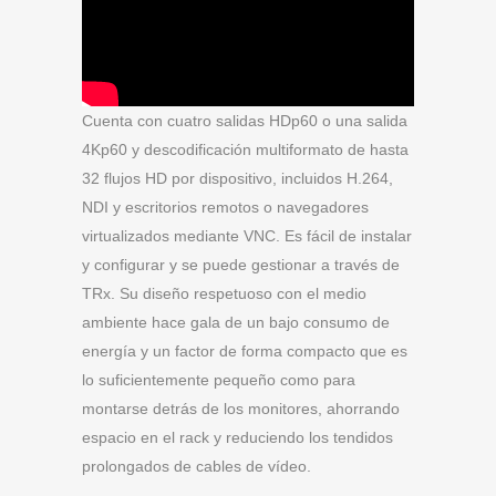
Cuenta con cuatro salidas HDp60 o una salida
4Kp60 y descodificación multiformato de hasta
32 flujos HD por dispositivo, incluidos H.264,
NDI y escritorios remotos o navegadores
virtualizados mediante VNC. Es fácil de instalar
y configurar y se puede gestionar a través de
TRx. Su diseño respetuoso con el medio
ambiente hace gala de un bajo consumo de
energía y un factor de forma compacto que es
lo suficientemente pequeño como para
montarse detrás de los monitores, ahorrando
espacio en el rack y reduciendo los tendidos
prolongados de cables de vídeo.