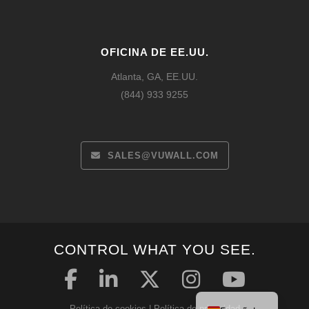
OFICINA DE EE.UU.
Atlanta, GA, EE.UU.
(844) 933 9255
SALES@VUWALL.COM
Français
CONTROL WHAT YOU SEE.
Deutsch
English
Política de cookies
|
Política de privacidad