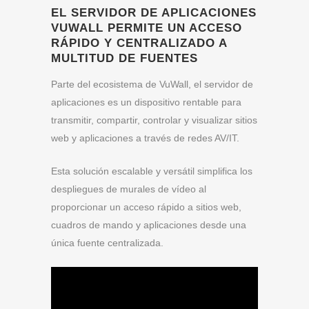
EL SERVIDOR DE APLICACIONES
VUWALL PERMITE UN ACCESO
RÁPIDO Y CENTRALIZADO A
MULTITUD DE FUENTES
Parte del ecosistema de VuWall, el servidor de
aplicaciones es un dispositivo rentable para
transmitir, compartir, controlar y visualizar sitios
web y aplicaciones a través de redes AV/IT.
Esta solución escalable y versátil simplifica los
despliegues de murales de vídeo al
proporcionar un acceso rápido a sitios web,
cuadros de mando y aplicaciones desde una
única fuente centralizada.