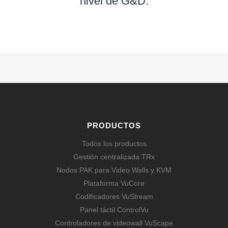
nivel de G&D.
SABER MÁS
PRODUCTOS
Todos los productos
Gestión centralizada TRx
Nodos PAK para Video Walls y KVM
Plataforma VuCore
Codificadores VuStream
Panel táctil ControlVu
Controladores de videowall VuScape