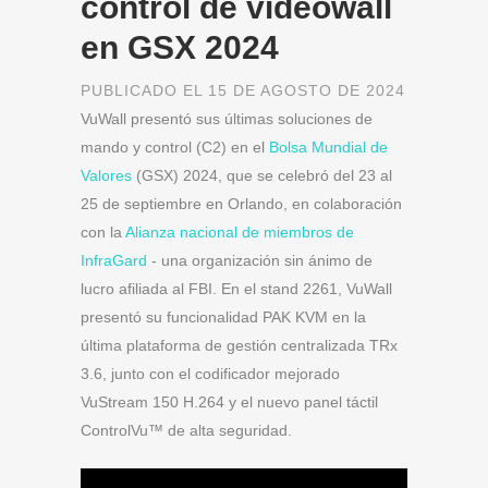
control de videowall
en GSX 2024
PUBLICADO EL 15 DE AGOSTO DE 2024
VuWall presentó sus últimas soluciones de
mando y control (C2) en el
Bolsa Mundial de
Valores
(GSX) 2024, que se celebró del 23 al
25 de septiembre en Orlando, en colaboración
con la
Alianza nacional de miembros de
InfraGard
- una organización sin ánimo de
lucro afiliada al FBI. En el stand 2261, VuWall
presentó su funcionalidad PAK KVM en la
última plataforma de gestión centralizada TRx
3.6, junto con el codificador mejorado
VuStream 150 H.264 y el nuevo panel táctil
ControlVu™ de alta seguridad.