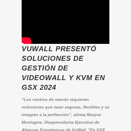
VUWALL PRESENTÓ
SOLUCIONES DE
GESTIÓN DE
VIDEOWALL Y KVM EN
GSX 2024
“Los centros de mando requieren
soluciones que sean seguras, flexibles y se
integren a la perfección”, afirma Maryse
Montagne, Vicepresidenta Ejecutiva de
Alianzas Estratégicas de VuWall. “En GSX