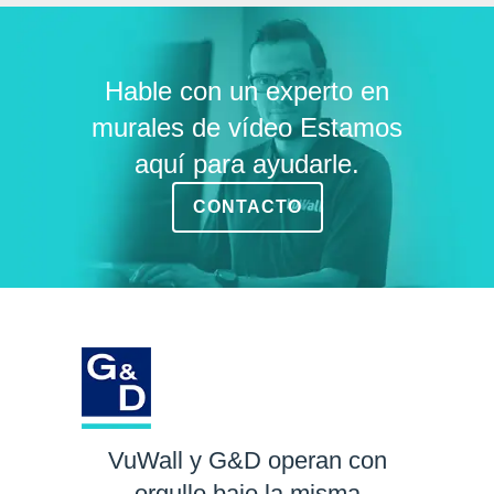
Hable con un experto en
murales de vídeo Estamos
aquí para ayudarle.
CONTACTO
VuWall y G&D operan con
orgullo bajo la misma