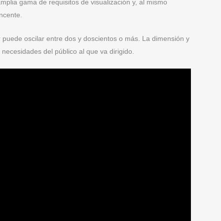
amplia gama de requisitos de visualización y, al mismo
incente.
 puede oscilar entre dos y doscientos o más. La dimensión y
 necesidades del público al que va dirigido.