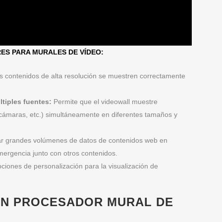
ES PARA MURALES DE VÍDEO:
s contenidos de alta resolución se muestren correctamente
tiples fuentes:
Permite que el videowall muestre
 cámaras, etc.) simultáneamente en diferentes tamaños y
r grandes volúmenes de datos de
contenidos web en
ergencia junto con otros contenidos.
iones de personalización para la visualización de
 UN PROCESADOR MURAL DE