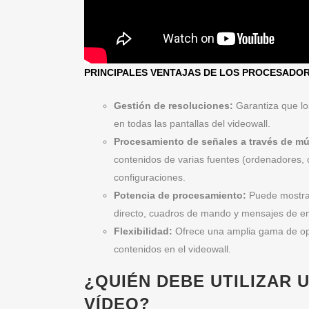
PRINCIPALES VENTAJAS DE LOS PROCESADOR
Gestión de resoluciones:
Garantiza que lo
en todas las pantallas del videowall.
Procesamiento de señales a través de múl
contenidos de varias fuentes (ordenadores,
configuraciones.
Potencia de procesamiento:
Puede mostra
directo, cuadros de mando y mensajes de em
Flexibilidad:
Ofrece una amplia gama de opc
contenidos en el videowall.
¿QUIÉN DEBE UTILIZAR
VÍDEO?