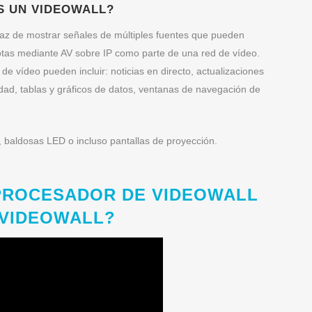
S UN VIDEOWALL?
paz de mostrar señales de múltiples fuentes que pueden
otas mediante AV sobre IP como parte de una red de vídeo.
de vídeo pueden incluir: noticias en directo, actualizaciones
ad, tablas y gráficos de datos, ventanas de navegación de
 baldosas LED o incluso pantallas de proyección.
 PROCESADOR DE VIDEOWALL
 VIDEOWALL?