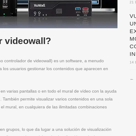
21 
V
U
E
M
 videowall?
C
I
o controlador de videowall) es un software, a menudo
14 
a los usuarios gestionar los contenidos que aparecen en
←
 en varias pantallas o en todo el mural de vídeo con la ayuda
. También permite visualizar varios contenidos en una sola
 el mural, en cualquiera de las ilimitadas combinaciones
en grupos, lo que da lugar a una solución de visualización