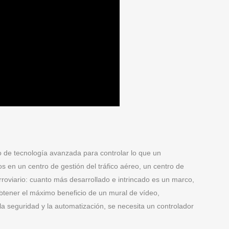
po de tecnología avanzada para controlar lo que un
 en un centro de gestión del tráfico aéreo, un centro de
rroviario: cuanto más desarrollado e intrincado es un marco,
btener el máximo beneficio de un mural de vídeo,
la seguridad y la automatización, se necesita un controlador