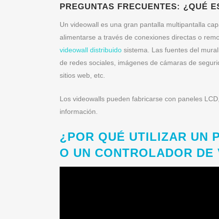
PREGUNTAS FRECUENTES: ¿QUÉ E
Un videowall es una gran pantalla multipantalla ca
alimentarse a través de conexiones directas o rem
videowall distribuido
sistema. Las fuentes del mural 
de redes sociales, imágenes de cámaras de segurid
sitios web, etc.
Los videowalls pueden fabricarse con paneles LCD,
información.
¿POR QUÉ UTILIZAR UN
O UN CONTROLADOR DE