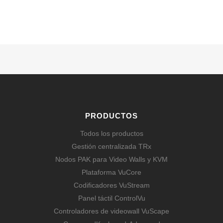
SABER MÁS
PRODUCTOS
Todos los productos
Gestión centralizada TRx
Nodos PAK para Video Walls y KVM
Plataforma VuCore
Codificadores VuStream
Panel táctil ControlVu
Controladores de videowall VuScape