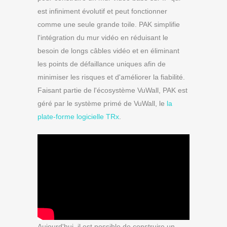
est infiniment évolutif et peut fonctionner
comme une seule grande toile. PAK simplifie
l'intégration du mur vidéo en réduisant le
besoin de longs câbles vidéo et en éliminant
les points de défaillance uniques afin de
minimiser les risques et d'améliorer la fiabilité.
Faisant partie de l'écosystème VuWall, PAK est
géré par le système primé de VuWall, le
la
plate-forme logicielle TRx
.
Aujourd'hui, il est possible de construire un