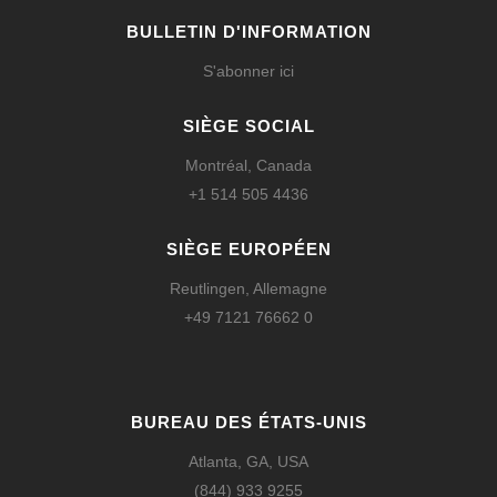
BULLETIN D'INFORMATION
S'abonner ici
SIÈGE SOCIAL
Montréal, Canada
+1 514 505 4436
SIÈGE EUROPÉEN
Reutlingen, Allemagne
+49 7121 76662 0
BUREAU DES ÉTATS-UNIS
Atlanta, GA, USA
(844) 933 9255