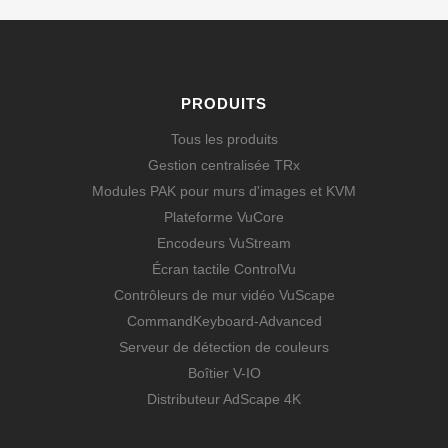
PRODUITS
Tous les produits
Gestion centralisée TRx
Modules PAK pour murs d'images et KVM
Plateforme VuCore
Encodeurs VuStream
Écran tactile ControlVu
Contrôleurs de mur vidéo VuScape
CommandKeyboard-Advanced
Serveur de détection de couleurs
Boîtier V-IO
Distributeur AdScape 4K