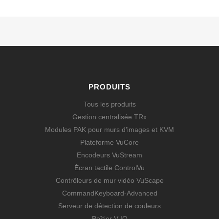
PRODUITS
Tous les produits
Gestion centralisée TRx
Modules PAK pour murs d'images et KVM
Plateforme VuCore
Encodeurs VuStream
Écran tactile ControlVu
Contrôleurs de mur vidéo VuScape
CommandKeyboard-Advanced
Serveur de détection de couleurs
Boîtier V-IO