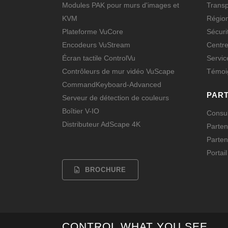
Modules PAK pour murs d'images et
Transp
KVM
Région
Plateforme VuCore
Sécuri
Encodeurs VuStream
Centre
Écran tactile ControlVu
Servic
Contrôleurs de mur vidéo VuScape
Témoig
CommandKeyboard-Advanced
PAR
Serveur de détection de couleurs
Boîtier V-IO
Consul
Distributeur AdScape 4K
Parten
Parten
Portai
BROCHURE
CONTROL WHAT YOU SEE.