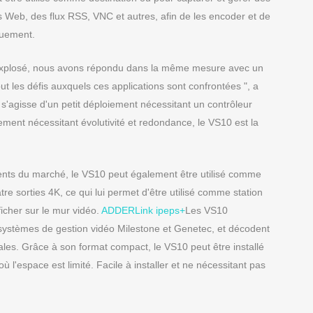
 Web, des flux RSS, VNC et autres, afin de les encoder et de
quement.
nt explosé, nous avons répondu dans la même mesure avec un
out les défis auxquels ces applications sont confrontées ", a
s'agisse d'un petit déploiement nécessitant un contrôleur
ment nécessitant évolutivité et redondance, le VS10 est la
lents du marché, le VS10 peut également être utilisé comme
e sorties 4K, ce qui lui permet d'être utilisé comme station
icher sur le mur vidéo.
ADDERLink ipeps+
Les VS10
 systèmes de gestion vidéo Milestone et Genetec, et décodent
cales. Grâce à son format compact, le VS10 peut être installé
 l'espace est limité. Facile à installer et ne nécessitant pas