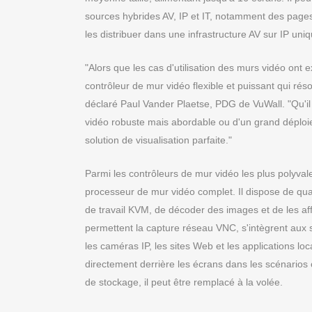
sources hybrides AV, IP et IT, notamment des pages
les distribuer dans une infrastructure AV sur IP uni
"Alors que les cas d'utilisation des murs vidéo o
contrôleur de mur vidéo flexible et puissant qui rés
déclaré Paul Vander Plaetse, PDG de VuWall. "Qu'il 
vidéo robuste mais abordable ou d'un grand déploie
solution de visualisation parfaite."
Parmi les contrôleurs de mur vidéo les plus polyva
processeur de mur vidéo complet. Il dispose de quatr
de travail KVM, de décoder des images et de les aff
permettent la capture réseau VNC, s'intègrent aux
les caméras IP, les sites Web et les applications lo
directement derrière les écrans dans les scénarios où
de stockage, il peut être remplacé à la volée.