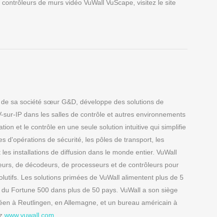
contrôleurs de murs vidéo VuWall VuScape, visitez le site
 de sa société sœur G&D, développe des solutions de
V-sur-IP dans les salles de contrôle et autres environnements
tion et le contrôle en une seule solution intuitive qui simplifie
es d'opérations de sécurité, les pôles de transport, les
 les installations de diffusion dans le monde entier. VuWall
urs, de décodeurs, de processeurs et de contrôleurs pour
lutifs. Les solutions primées de VuWall alimentent plus de 5
s du Fortune 500 dans plus de 50 pays. VuWall a son siège
éen à Reutlingen, en Allemagne, et un bureau américain à
ez
www.vuwall.com
.