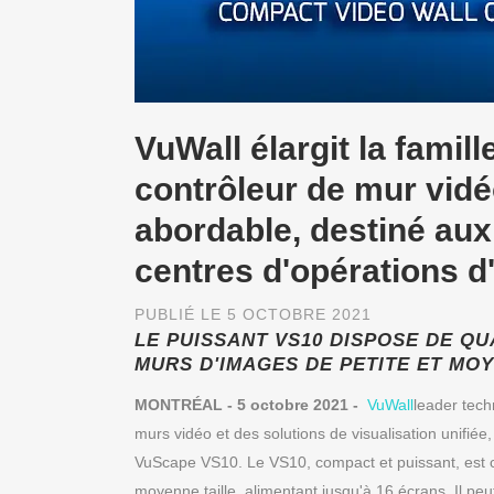
VuWall élargit la famil
contrôleur de mur vid
abordable, destiné aux 
centres d'opérations d
PUBLIÉ LE 5 OCTOBRE 2021
LE PUISSANT VS10 DISPOSE DE QU
MURS D'IMAGES DE PETITE ET MOY
MONTRÉAL - 5 octobre 2021
-
VuWall
leader tec
murs vidéo et des solutions de visualisation unifi
VuScape VS10. Le VS10, compact et puissant, est c
moyenne taille, alimentant jusqu'à 16 écrans. Il peu