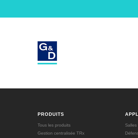
PRODUITS
APPL
Tous les produits
Salles
Gestion centralisée TRx
Défens