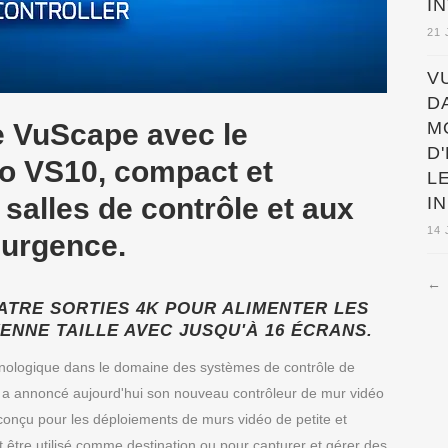
I
21 
V
D
M
le VuScape avec le
D
éo VS10, compact et
L
salles de contrôle et aux
I
14 
'urgence.
←
ATRE SORTIES 4K POUR ALIMENTER LES
ENNE TAILLE AVEC JUSQU'À 16 ÉCRANS.
hnologique dans le domaine des systèmes de contrôle de
ée, a annoncé aujourd'hui son nouveau contrôleur de mur vidéo
onçu pour les déploiements de murs vidéo de petite et
t être utilisé comme destination ou pour capturer et gérer des