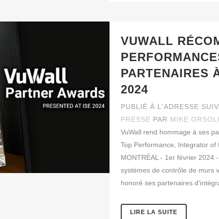
VUWALL RÉCO
PERFORMANCES
PARTENAIRES À
2024
PUBLIÉ À L'ADRESSE SUI
PRESSE
PAR
MIKE ORSOL
VuWall rend hommage à ses parte
Top Performance, Integrator of 
MONTRÉAL - 1er février 2024 - 
systèmes de contrôle de murs vid
honoré ses partenaires d'intégra
LIRE LA SUITE