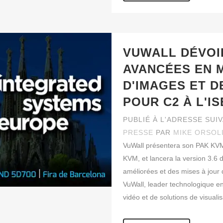
VUWALL DÉVOI
AVANCÉES EN 
D'IMAGES ET D
POUR C2 À L'IS
PUBLIÉ À L'ADRESSE SUI
PRESSE
PAR
MIKE ORSOL
VuWall présentera son PAK KVM
KVM, et lancera la version 3.6
améliorées et des mises à jour
VuWall, leader technologique e
vidéo et de solutions de visualisa