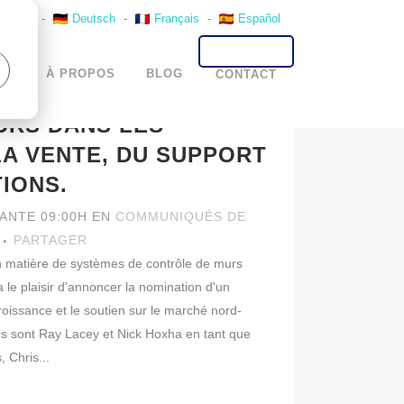
English
-
Deutsch
-
Français
-
Español
UE D'INVESTIR SUR LE
AMÉRICAIN EN
TS
À PROPOS
BLOG
CONTACT
 NOUVEAUX
RS DANS LES
LA VENTE, DU SUPPORT
IONS.
VANTE 09:00H
EN
COMMUNIQUÉS DE
PARTAGER
n matière de systèmes de contrôle de murs
a le plaisir d'annoncer la nomination d'un
roissance et le soutien sur le marché nord-
es sont Ray Lacey et Nick Hoxha en tant que
 Chris...