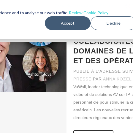
Portail des partenaires
-
Soutien
｜
VUWALL CONTIN
rience and to analyse our web traffic.
Review Cookie Policy
MARCHÉ NORD-
Accept
Decline
PRODUITS
MARCHÉS
CLIEN
RECRUTANT DE
COLLABORATEU
DOMAINES DE 
ET DES OPÉRAT
PUBLIÉ À L'ADRESSE SUI
PRESSE
PAR
ANNA KOZEL
VuWall, leader technologique e
vidéo et de solutions AV sur IP, 
personnel clé pour stimuler la c
américain. Les nouvelles recru
directeurs régionaux des ventes,