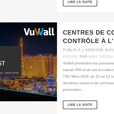
LIRE LA SUITE
CENTRES DE C
CONTRÔLE À L'
PUBLIÉ À L'ADRESSE SUI
PRESSE
PAR
MIKE ORSOL
VuWall présentera les puissant
nœuds PAK et de ses encodeur
l'ISC West 2024, du 10 au 12 a
dernières solutions de command
présentées...
LIRE LA SUITE