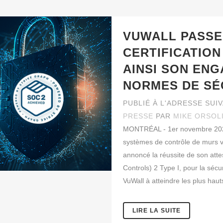
VUWALL PASSE
CERTIFICATION
AINSI SON EN
NORMES DE SÉ
PUBLIÉ À L'ADRESSE SUI
PRESSE
PAR
MIKE ORSOL
MONTRÉAL - 1er novembre 2023 
systèmes de contrôle de murs vid
annoncé la réussite de son att
Controls) 2 Type I, pour la sécu
VuWall à atteindre les plus haut
LIRE LA SUITE