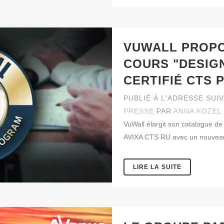
VUWALL PROP
COURS "DESIG
CERTIFIÉ CTS 
PUBLIÉ À L'ADRESSE SUI
PRESSE
PAR
ANNA KOZEL
VuWall élargit son catalogue de 
AVIXA CTS RU avec un nouveau 
LIRE LA SUITE