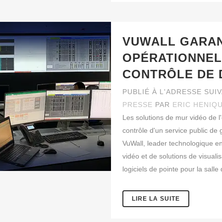
VUWALL GARANT
OPÉRATIONNEL
CONTRÔLE DE 
PUBLIÉ À L'ADRESSE SUI
PRESSE
PAR
ERIC HENIQ
Les solutions de mur vidéo de l'
contrôle d'un service public d
VuWall, leader technologique e
vidéo et de solutions de visualis
logiciels de pointe pour la sall
LIRE LA SUITE