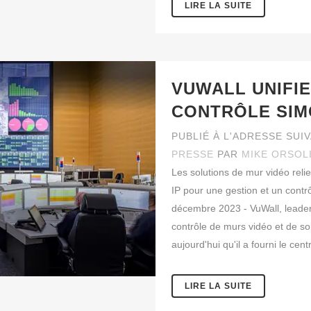
LIRE LA SUITE
VUWALL UNIFIE
CONTRÔLE SIM
PUBLIÉ À L'ADRESSE SUI
PRESSE
PAR
MIKE ORSOL
Les solutions de mur vidéo reli
IP pour une gestion et un contr
décembre 2023 - VuWall, leade
contrôle de murs vidéo et de sol
aujourd'hui qu'il a fourni le ce
LIRE LA SUITE