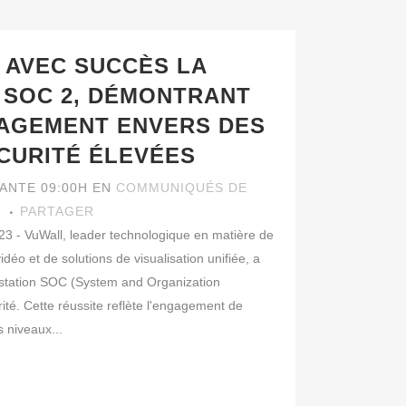
 AVEC SUCCÈS LA
 SOC 2, DÉMONTRANT
GAGEMENT ENVERS DES
CURITÉ ÉLEVÉES
VANTE 09:00H
EN
COMMUNIQUÉS DE
I
PARTAGER
- VuWall, leader technologique en matière de
éo et de solutions de visualisation unifiée, a
estation SOC (System and Organization
rité. Cette réussite reflète l'engagement de
s niveaux...