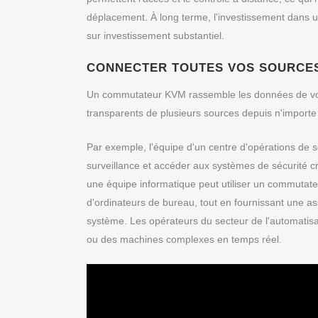
déplacement. À long terme, l'investissement dans u
sur investissement substantiel.
CONNECTER TOUTES VOS SOURCE
Un commutateur KVM rassemble les données de vos
transparents de plusieurs sources depuis n'importe 
Par exemple, l'équipe d'un centre d'opérations de sé
surveillance et accéder aux systèmes de sécurité cr
une équipe informatique peut utiliser un commutat
d'ordinateurs de bureau, tout en fournissant une ass
système. Les opérateurs du secteur de l'automatisat
ou des machines complexes en temps réel.