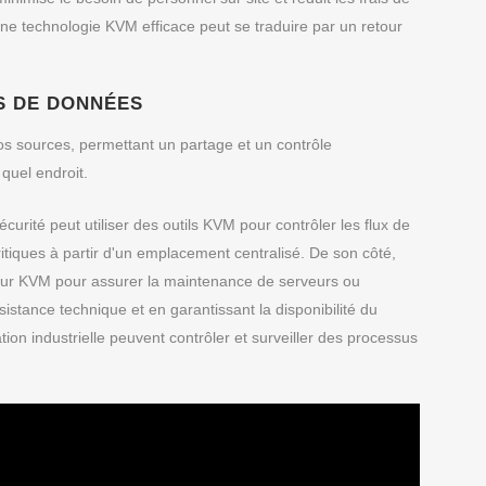
ne technologie KVM efficace peut se traduire par un retour
S DE DONNÉES
 sources, permettant un partage et un contrôle
quel endroit.
curité peut utiliser des outils KVM pour contrôler les flux de
itiques à partir d'un emplacement centralisé. De son côté,
eur KVM pour assurer la maintenance de serveurs ou
istance technique et en garantissant la disponibilité du
ion industrielle peuvent contrôler et surveiller des processus