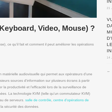
I
21 
V
D
(Keyboard, Video, Mouse) ?
M
D
L
, ce qu'il fait et comment il peut améliorer les opérations
I
14 
←
 matérielle audiovisuelle qui permet aux opérateurs d'une
sieurs sources d'information sur plusieurs écrans à partir
r la productivité et l'efficacité lors de la surveillance de
nnées. La technologie KVM (telle qu'un commutateur KVM)
seau de serveurs.
salle de contrôle
,
centre d'opérations de
 la sécurité des données.