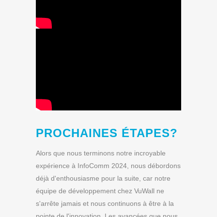
PROCHAINES ÉTAPES
?
Alors que nous terminons notre incroyable
expérience à InfoComm 2024, nous débordons
déjà d'enthousiasme pour la suite, car notre
équipe de développement chez VuWall ne
s'arrête jamais et nous continuons à être à la
pointe de l'innovation. Les avancées que nous