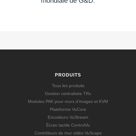
mondiale de G&D.
EN SAVOIR PLUS
PRODUITS
Tous les produits
Gestion centralisée TRx
Modules PAK pour murs d'images et KVM
Plateforme VuCore
Encodeurs VuStream
Écran tactile ControlVu
Contrôleurs de mur vidéo VuScape