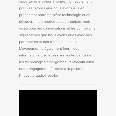
apporter une valeur énorme, non seulement
pour les retours que nous avons eus en
présentant notre dernière technologie et en
découvrant de nouvelles opportunités, mais
aussi pour les conversations et les connexions
significatives que nous avons eues avec nos
partenaires et nos clients potentiels.
L'événement a également fourni des
informations précieuses sur les tendances et
les technologies émergentes, renforçant ainsi
notre engagement à rester à la pointe de
l'industrie audiovisuelle.