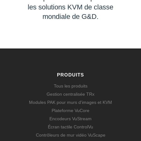
les solutions KVM de classe
mondiale de G&D.
EN SAVOIR PLUS
PRODUITS
Tous les produits
Gestion centralisée TRx
Modules PAK pour murs d'images et KVM
Plateforme VuCore
Encodeurs VuStream
Écran tactile ControlVu
Contrôleurs de mur vidéo VuScape