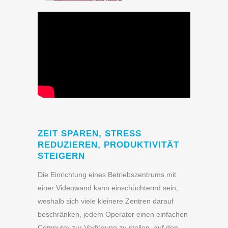
ZEIT SPAREN, STRESS
REDUZIEREN, PRODUKTIVITÄT
STEIGERN
Die Einrichtung eines Betriebszentrums mit
einer Videowand kann einschüchternd sein,
weshalb sich viele kleinere Zentren darauf
beschränken, jedem Operator einen einfachen
Computer zur Verfügung zu stellen, auf den