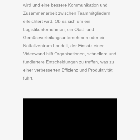
wird und eine bessere Kommunikation und
Zusammenarbeit zwischen Teammitgliedern
erleichtert wird. Ob es sich um ein
Logistikunternehmen, ein Obst- und
Gemüseverteilungsunternehmen oder ein
Notfallzentrum handelt, der Einsatz einer
Videowand hilft Organisationen, schnellere und
fundiertere Entscheidungen zu treffen, was zu
einer verbesserten Effizienz und Produktivität
führt.