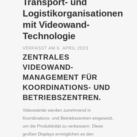
Transport- und
Logistikorganisationen
mit Videowand-
Technologie
VERFASST AM 6. APRIL 2023
ZENTRALES
VIDEOWAND-
MANAGEMENT FÜR
KOORDINATIONS- UND
BETRIEBSZENTREN.
Videowände werden zunehmend in
Koordinations- und Betriebszentren eingesetzt,
um die Produktivität zu verbessern. Diese
großen Displays ermöglichen es den