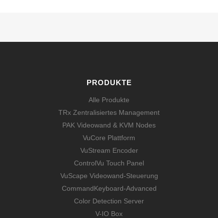
PRODUKTE
Alle Produkte
TRx Zentralisiertes Management
PAK Videowand & KVM Nodes
VuCore Plattform
VuStream Encoder
ControlVu Touch Panel
VuScape Videowand-Steuerung
CommandKeyboard-Advanced
Color Detection Server
V-IO Box