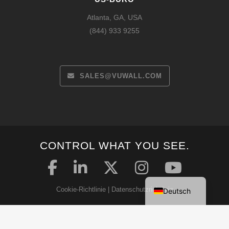
Atlanta, GA, USA
(844) 933 9255
SALES@VUWALL.COM
Español
CONTROL WHAT YOU SEE.
Français
English
Cookie-Richtlinie
|
Datenschutzrichtlinie
Deutsch
Sicherheitserklärung
|
Allgemeine Geschäftsbedingungen
Urheberrecht © 2026 VuWall Technology Inc.