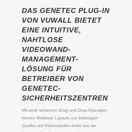
DAS GENETEC PLUG-IN
VON VUWALL BIETET
EINE INTUITIVE,
NAHTLOSE
VIDEOWAND-
MANAGEMENT-
LÖSUNG FÜR
BETREIBER VON
GENETEC-
SICHERHEITSZENTREN
Mit einer einfachen Drag-and-Drop-Operation
können Bediener Layouts von beliebigen
Quellen auf Videowänden direkt von der