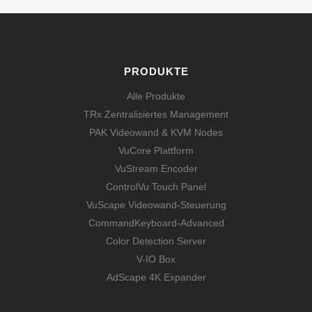
PRODUKTE
Alle Produkte
TRx Zentralisiertes Management
PAK Videowand & KVM Nodes
VuCore Plattform
VuStream Encoder
ControlVu Touch Panel
VuScape Videowand-Steuerung
CommandKeyboard-Advanced
Color Detection Server
V-IO Box
AdScape 4K Expander