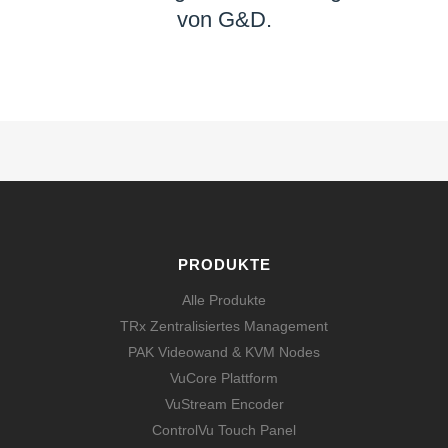
von G&D.
MEHR ERFAHREN
PRODUKTE
Alle Produkte
TRx Zentralisiertes Management
PAK Videowand & KVM Nodes
VuCore Plattform
VuStream Encoder
ControlVu Touch Panel