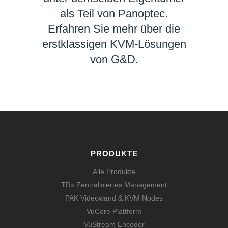
als Teil von Panoptec.
Erfahren Sie mehr über die
erstklassigen KVM-Lösungen
von G&D.
MEHR ERFAHREN
PRODUKTE
Alle Produkte
TRx Zentralisiertes Management
PAK Videowand & KVM Nodes
VuCore Plattform
VuStream Encoder