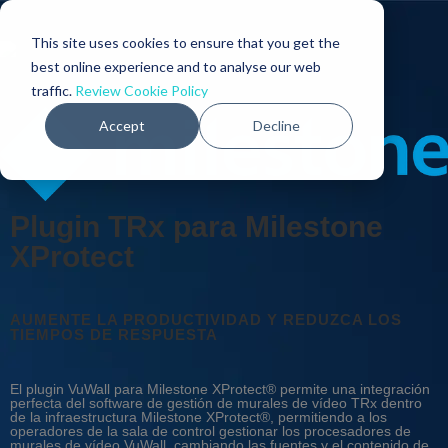
This site uses cookies to ensure that you get the
best online experience and to analyse our web
traffic.
Review Cookie Policy
Accept
Decline
Plugin TRx para Milestone
XProtect
AUMENTE LA PRODUCTIVIDAD Y REDUZCA LOS
TIEMPOS DE RESPUESTA
El plugin VuWall para Milestone XProtect® permite una integración
perfecta del software de gestión de murales de vídeo TRx dentro
de la infraestructura Milestone XProtect®, permitiendo a los
operadores de la sala de control gestionar los procesadores de
murales de vídeo VuWall, cambiando las fuentes y el contenido de